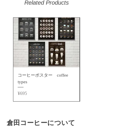
Related Products
コーヒーポスター coffee
コーヒーポスター エ
types
ッソ
Price
Price
¥695
¥748
倉田コーヒー
について