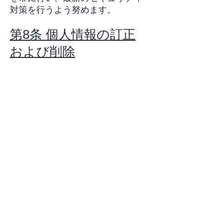
対策を行うよう努めます。
第8条 個人情報の訂正
および削除
1.お客様は本サービスが保有して
いる自己の個人情報が誤った情報
である場合、本サービスが定める
手続きにより、個人情報の訂正ま
たは削除を請求することができま
す。
2.本サービスは、お客様から前項
の請求を受けてその請求に応じる
必要があると判断した場合、遅滞
なく、当該個人情報の訂正または
削除を行い、これをお客様に通知
いたします。