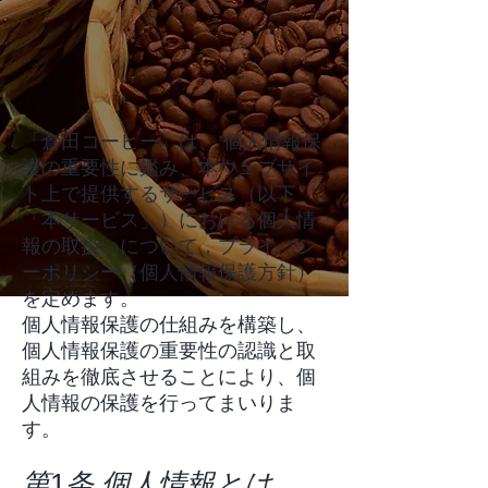
「倉田コーヒー」は、 個人情報保
護の重要性に鑑み、本ウェブサイ
ト上で提供するサービス（以下
「本サービス」）における個人情
報の取扱いについて，プライバシ
ーポリシー（個人情報保護方針）
を定めます。
個人情報保護の仕組みを構築し、
個人情報保護の重要性の認識と取
組みを徹底させることにより、個
人情報の保護を行ってまいりま
す。
第
1
条 個人情報とは