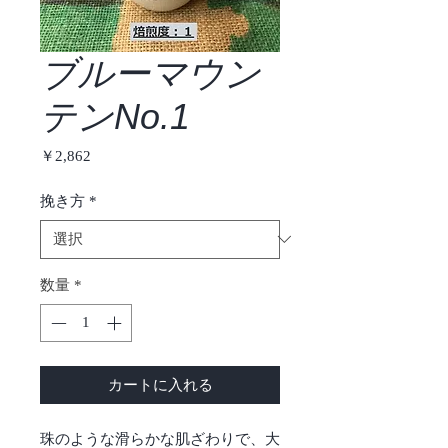
ブルーマウン
テンNo.1
価
￥2,862
格
挽き方
*
数量
*
カートに入れる
珠のような滑らかな肌ざわりで、大