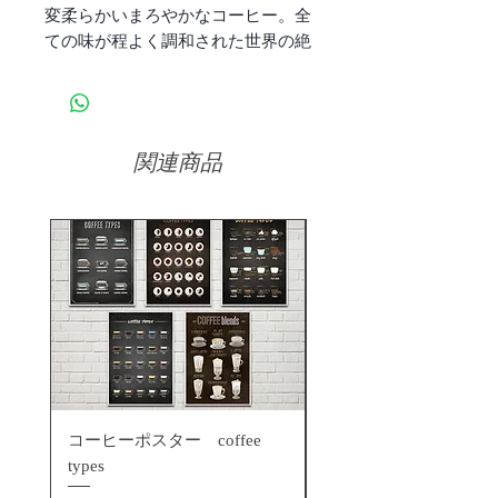
変柔らかいまろやかなコーヒー。全
ての味が程よく調和された世界の絶
品。
関連商品
コーヒーポスター coffee
コーヒーポスター エ
types
ッソ