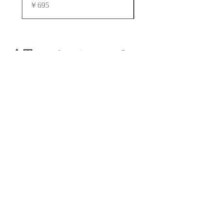
価格
価格
￥695
￥748
倉田コーヒー
について
ホーム
コーヒー豆・粉
法人のお客様へ
会社概要
お問い合わせ
店舗情報はこちら
ご利用ガイド
よくあるご質問