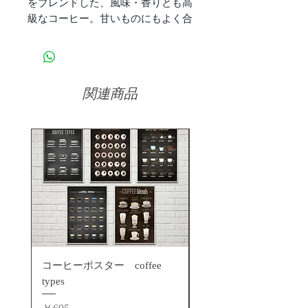
をブレンドした、風味・香りとも高
級なコーヒー。甘いものにもよく合
います。
関連商品
コーヒーポスター coffee
コーヒーポスター エ
types
ッソ
価格
価格