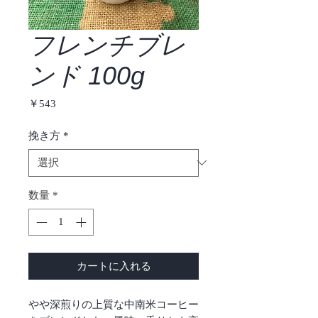
フレンチブレ
ンド 100g
価
￥543
格
挽き方
*
数量
*
カートに入れる
やや深煎りの上質な中南米コーヒー