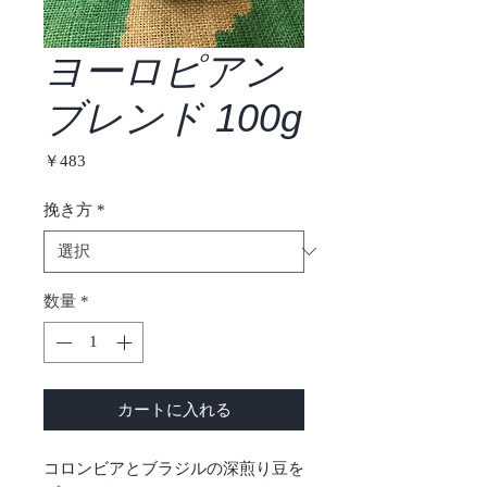
ヨーロピアン
ブレンド 100g
価
￥483
格
挽き方
*
数量
*
カートに入れる
コロンビアとブラジルの深煎り豆を