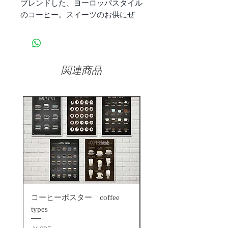
ブレンドした、ヨーロッパスタイル
のコーヒー。スイーツのお供にぜ
ひ。
関連商品
コーヒーポスター coffee
コーヒーポスター エ
types
ッソ